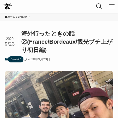
ホーム
Breakin'
海外行ったときの話
2020
②(France/Bordeaux/観光ブチ上が
9/23
り初日編)
2020年9月23日
Breakin'